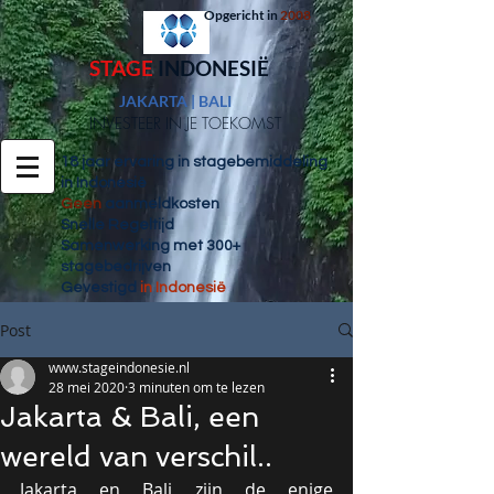
Opgericht in
2008
ST
AGE
INDONESIË
JAKARTA | BALI
INVESTEER IN JE TOEKOMST
18 jaar ervaring in stagebemiddeling
in Indonesië
Geen
aanmeldkosten
Snelle Regeltijd
Samenwerking met 300+
stagebedrijven
Gevestigd
in Indonesië
Post
www.stageindonesie.nl
28 mei 2020
3 minuten om te lezen
Jakarta & Bali, een
wereld van verschil..
Jakarta en Bali zijn de enige 