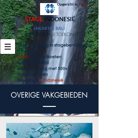
Opgericht in
2008
ST
AGE
INDONESIË
JAKARTA | BALI
INVESTEER IN JE TOEKOMST
18 jaar ervaring in stagebemiddeling
in Indonesië
Geen
aanmeldkosten
Snelle Regeltijd
Samenwerking met 300+
stagebedrijven
Gevestigd
in Indonesië
OVERIGE
VAKGEBIEDEN