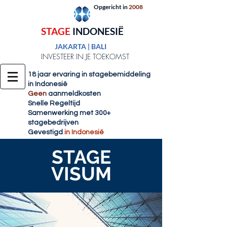
Opgericht in
2008
ST
AGE
INDONESIË
JAKARTA | BALI
INVESTEER IN JE TOEKOMST
18 jaar ervaring in stagebemiddeling
in Indonesië
Geen
aanmeldkosten
Snelle Regeltijd
Samenwerking met 300+
stagebedrijven
Gevestigd
in Indonesië
STAGE
VISUM