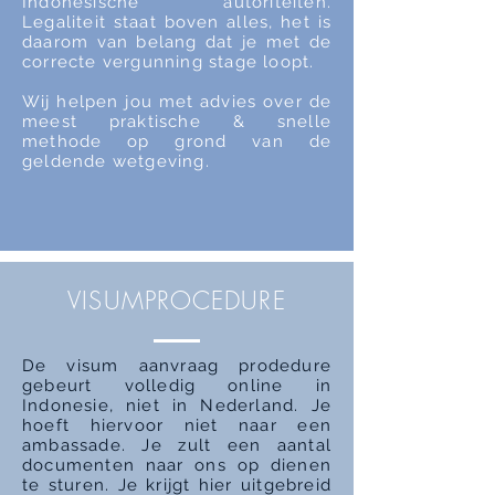
Indonesische autoriteiten.
Legaliteit staat boven alles, het is
daarom van belang dat je met de
correcte vergunning stage loopt.
Wij helpen jou met advies over de
meest praktische & snelle
methode op grond van de
geldende wetgeving.
VISUMPROCEDURE
De visum aanvraag prodedure
gebeurt volledig online in
Indonesie, niet in Nederland.
Je
hoeft hiervoor niet naar een
ambassade. Je zult een aantal
documenten naar ons op dienen
te sturen. Je krijgt hier uitgebreid