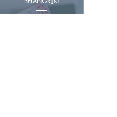
BELANGRIJK!
Wetgeving en
overheidsmaatregelen zijn
onderhevig aan veranderingen en
beschikbare informatie in het
publieke domein verspreid door
de Indonesische
overheidsinstanties. Alle
informatie gepubliceerd op deze
website is op grond van informatie
van de Indonesische overheid die
op dat moment geldt. Deze visum
informatie is adviserend op grond
van de geldende informatie. Aan
informatie op deze site kunnen
geen rechten ontleend worden.
Vragen over
visumzaken in