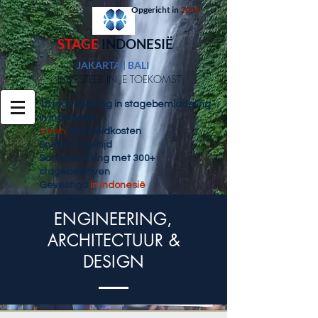
Opgericht in
2008
ST
AGE
INDONESIË
JAKARTA | BALI
INVESTEER IN JE TOEKOMST
18 jaar ervaring in stagebemiddeling
in Indonesië
Geen
aanmeldkosten
Snelle Regeltijd
Samenwerking met 300+
stagebedrijven
Gevestigd
in Indonesië
ENGINEERING,
ARCHITECTUUR &
DESIGN